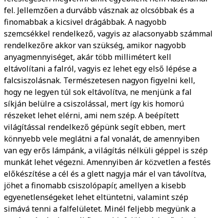
fel. Jellemzően a durvább vásznak az olcsóbbak és a
finomabbak a kicsivel drágábbak. A nagyobb
szemcsékkel rendelkező, vagyis az alacsonyabb számmal
rendelkezőre akkor van szükség, amikor nagyobb
anyagmennyiséget, akár több millimétert kell
eltávolítani a falról, vagyis ez lehet egy első lépése a
falcsiszolásnak. Természetesen nagyon figyelni kell,
hogy ne legyen túl sok eltávolítva, ne menjünk a fal
síkján belülre a csiszolással, mert így kis homorú
részeket lehet elérni, ami nem szép. A beépített
világítással rendelkező gépünk segít ebben, mert
könnyebb vele meglátni a fal vonalát, de amennyiben
van egy erős lámpánk, a világítás nélküli géppel is szép
munkát lehet végezni. Amennyiben ár közvetlen a festés
előkészítése a cél és a glett nagyja már el van távolítva,
jöhet a finomabb csiszolópapír, amellyen a kisebb
egyenetlenségeket lehet eltüntetni, valamint szép
simává tenni a falfelületet. Minél feljebb megyünk a