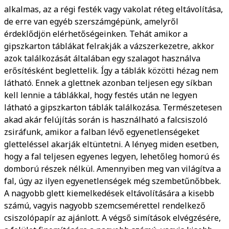
alkalmas, az a régi festék vagy vakolat réteg eltávolítása,
de erre van egyéb szerszámgépünk, amelyről
érdeklődjön elérhetőségeinken. Tehát amikor a
gipszkarton táblákat felrakják a vázszerkezetre, akkor
azok találkozását általában egy szalagot használva
erősítésként beglettelik. Így a táblák közötti hézag nem
látható. Ennek a glettnek azonban teljesen egy síkban
kell lennie a táblákkal, hogy festés után ne legyen
látható a gipszkarton táblák találkozása. Természetesen
akad akár felújítás során is használható a falcsiszoló
zsiráfunk, amikor a falban lévő egyenetlenségeket
gletteléssel akarják eltüntetni. A lényeg miden esetben,
hogy a fal teljesen egyenes legyen, lehetőleg homorú és
domború részek nélkül. Amennyiben meg van világítva a
fal, úgy az ilyen egyenetlenségek még szembetűnőbbek.
A nagyobb glett kiemelkedések eltávolítására a kisebb
számú, vagyis nagyobb szemcsemérettel rendelkező
csiszolópapír az ajánlott. A végső simítások elvégzésére,