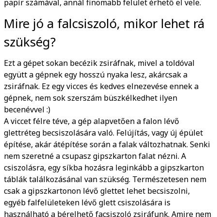
papír számával, annál finomabb felület érhető el vele.
Mire jó a falcsiszoló, mikor lehet rá
szükség?
Ezt a gépet sokan becézik zsiráfnak, mivel a toldóval
együtt a gépnek egy hosszú nyaka lesz, akárcsak a
zsiráfnak. Ez egy vicces és kedves elnezevése ennek a
gépnek, nem sok szerszám büszkélkedhet ilyen
becenévvel :)
A viccet félre téve, a gép alapvetően a falon lévő
glettréteg becsiszolására való. Felújítás, vagy új épület
építése, akár átépítése során a falak változhatnak. Senki
nem szeretné a csupasz gipszkarton falat nézni. A
csiszolásra, egy síkba hozásra leginkább a gipszkarton
táblák találkozásánal van szükség. Természetesen nem
csak a gipszkartonon lévő glettet lehet becsiszolni,
egyéb falfelületeken lévő glett csiszolására is
használható a bérelhető facsiszoló zsiráfunk. Amire nem