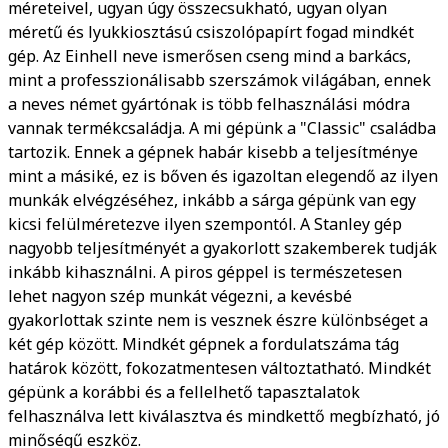
méreteivel, ugyan úgy összecsukható, ugyan olyan
méretű és lyukkiosztású csiszolópapírt fogad mindkét
gép. Az Einhell neve ismerősen cseng mind a barkács,
mint a professzionálisabb szerszámok világában, ennek
a neves német gyártónak is több felhasználási módra
vannak termékcsaládja. A mi gépünk a "Classic" családba
tartozik. Ennek a gépnek habár kisebb a teljesítménye
mint a másiké, ez is bőven és igazoltan elegendő az ilyen
munkák elvégzéséhez, inkább a sárga gépünk van egy
kicsi felülméretezve ilyen szempontól. A Stanley gép
nagyobb teljesítményét a gyakorlott szakemberek tudják
inkább kihasználni. A piros géppel is természetesen
lehet nagyon szép munkát végezni, a kevésbé
gyakorlottak szinte nem is vesznek észre különbséget a
két gép között. Mindkét gépnek a fordulatszáma tág
határok között, fokozatmentesen változtatható. Mindkét
gépünk a korábbi és a fellelhető tapasztalatok
felhasználva lett kiválasztva és mindkettő megbízható, jó
minőségű eszköz.