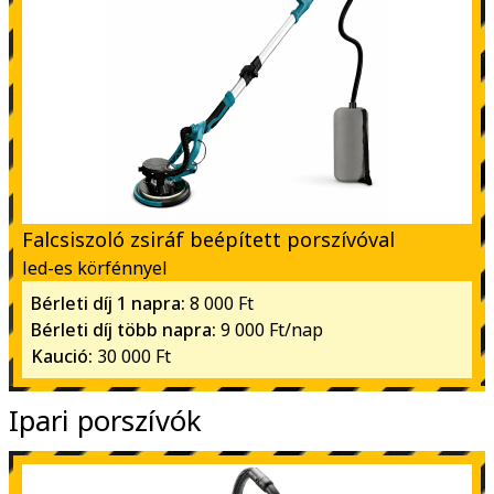
Falcsiszoló zsiráf beépített porszívóval
led-es körfénnyel
Bérleti díj 1 napra:
8 000 Ft
Bérleti díj több napra:
9 000 Ft/nap
Kaució:
30 000 Ft
Ipari porszívók