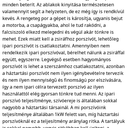
minden beterít. Az ablakok kinyitása természetesen
valamennyit segít a helyzeten, de ez még így is rendkívül
kevés. A rengeteg por a gépet is károsítja, ugyanis bejut
a motorba, a csapágyakba, ahol le tud rakódni, a
falcsiszoló elkezd melegedni és végül akár tönkre is
mehet. Ezek miatt kell a zsiráfhoz porszívót, lehetőleg
ipari porszívót is csatlakoztatni. Amennyiben nem
rendelkezik ipari porszívóval, bérelhet nálunk a zsiráffal
együtt, egyszerre. Legvégső esetben hagyományos
porszívót is lehet a szerszámhoz csatlakoztatni, azonban
a háztartási porszívót nem ilyen igénybevételre tervezik
és nem ilyen mennyiségű és finomságú por elszívására,
így a nem ipari célra tervezett porszívó az ilyen
használattól elég gyorsan tönkre tud menni. Az ipari
porszívó teljesítménye, szívóereje is általában sokkal
nagyobb a háztartási társainál. A mi porszívóink
teljesítménye általában 1kW felett van, míg háztartási
porszívóknál ez a teljesítmény aránylag ritka. A tartályuk
is sokkal nagyobb, vagyis ritkábban kell üríteni, a