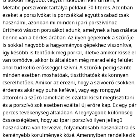
Metabo porszívónk tartálya például 30 literes. Azonban
ezeket a porszívókat is porzsákkal együtt szabad csak
használni, azonban mi minden ipari porszívóhoz
üríthető vászon porzsákot adunk, amelynek a használata
benne van a bérlés árában. Az ilyen gépeknek a szűrője
is sokkal nagyobb a hagyományos gépekhez viszonítva,
így később is telítődik meg porral, illetve amikor kissé el
van tömődve, akkor is általában még marad elég felület
ahol tud kellő erősséggel szívni. A szűrőik pedig szinte
minden esetben moshatóak, tisztíthatóak és könnyen
cserélhetőek. Amikor az érezni, hogy a szívóerő csökken,
érdemes akár egy puha kefével, vagy egy ronggyal
áttörölni a szűrő lamelláit és ezáltal kicsit megtisztítani
és a porszívó sok esetben ezáltal új erőre kap. Ez egy pár
perces tevékenység általában. A legnyagobb különbség
összességében, hogy az ipari porszívó ilyen jellegű
használatra van tervezve, folyamatosabb használatra és
keményebb körülmények közé. Amennyiben rendelkezik