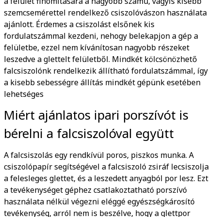
a felület finomítására a nagyobb számú, vagyis kisebb
szemcsemérettel rendelkező csiszolóvászon használata
ajánlott. Érdemes a csiszolást elsőnek kis
fordulatszámmal kezdeni, nehogy belekapjon a gép a
felületbe, ezzel nem kívánítosan nagyobb részeket
leszedve a glettelt felületből. Mindkét kölcsönözhető
falcsiszolónk rendelkezik állítható fordulatszámmal, így
a kisebb sebességre állítás mindkét gépünk esetében
lehetséges
Miért ajánlatos ipari porszívót is
bérelni a falcsiszolóval együtt
A falcsiszolás egy rendkívül poros, piszkos munka. A
csiszolópapír segítségével a falcsiszoló zsiráf lecsiszolja
a felesleges glettet, és a leszedett anyagból por lesz. Ezt
a tevékenységet géphez csatlakoztatható porszívó
használata nélkül végezni eléggé egyészségkárosító
tevékenység, arról nem is beszélve, hogy a glettpor