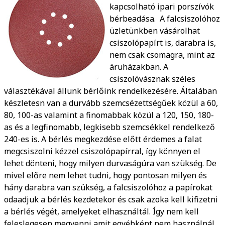
kapcsolható ipari porszívók
bérbeadása. A falcsiszolóhoz
üzletünkben vásárolhat
csiszolópapírt is, darabra is,
nem csak csomagra, mint az
áruházakban. A
csiszolóvásznak széles
választékával állunk bérlőink rendelkezésére. Általában
készletesn van a durvább szemcsézettségűek közül a 60,
80, 100-as valamint a finomabbak közül a 120, 150, 180-
as és a legfinomabb, legkisebb szemcsékkel rendelkező
240-es is. A bérlés megkezdése előtt érdemes a falat
megcsiszolni kézzel csiszolópapírral, így könnyen el
lehet dönteni, hogy milyen durvaságúra van szükség. De
mivel előre nem lehet tudni, hogy pontosan milyen és
hány darabra van szükség, a falcsiszolóhoz a papírokat
odaadjuk a bérlés kezdetekor és csak azoka kell kifizetni
a bérlés végét, amelyeket elhasználtál. Így nem kell
feleslegesen megvenni amit egyébként nem használnál