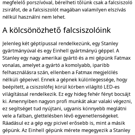
megfelelő porszívóval, bérelheti tőlünk csak a falcsiszoló
zsiráfot, de a falcsiszolót magában valamilyen elszívás
nélkül használni nem lehet.
A kölcsönözhető falcsiszolóink
Jelenleg két géptípussal rendelkezünk, egy Stanley
gyártmányúval és egy Einhell gyártmányú géppel. A
Stanley egy nagy amerikai gyártó és a mi gépünk Fatmax
vonalas, amelyet a gyártó a komolyabb, iparibb
felhasználásra szán, ellenben a Fatmax megjelölés
nélküli gépeivel. Ennek a gépnek különlegessége, hogy
beépített, a csiszolófej körül körben világító LED-es
világítással rendelkezik. Ez egy hideg fehér fényt bocsájt
ki. Amennyiben nagyon profi munkát akar valaki végezni,
ez segítséget tud nyújtani, ugyanis könnyebb meglátni
vele a falban, glettelésben lévő egyenetlenségeket.
Ráadásul ez a gép egy picivel erősebb is, mint a másik
gépünk. Az Einhell gépünk mérete megegyezik a Stanley